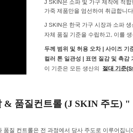
J SKIN은
소파 및 가구 제작에 적합
가죽 제품만을 엄선하여 취급합니다
J SKIN은 한국 가구 시장과
소파 생
자체 품질 기준을 수립하고,
이를 생
두께 범위 및 허용 오차
| 사이즈 기
컬러 톤 일관성
| 표면 질감 및 촉감
이 기준은 모든 생산의
절대 기준(St
발 & 품질컨트롤
(J SKIN 주도) "
발과 품질 컨트롤은
전 과정에서 당사 주도로 이루어집니